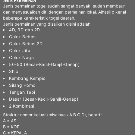
JENIS
PERMAINAN
Jenis permainan togel sudah sangat banyak, sudah membaur
dan menyesuaikan diri dengan permainan lokal. Alhasil dikenal
beberapa karakteristik togel daerah.
Jenis permainan yang disajikan disini adalah:
4D, 3D dan 2D
Colok Bebas
Colok Bebas 2D
Colok Jitu
Colok Naga
50-50 (Besar-Kecil-Ganjil-Genap)
Shio
Kembang Kempis
Silang Homo
Tengah Tepi
Dasar (Besar-Kecil-Ganjil-Genap)
2 Kombinasi
Struktur nomor keluar (misalnya : A B C D), berarti:
A = AS
B = KOP
C = KEPALA