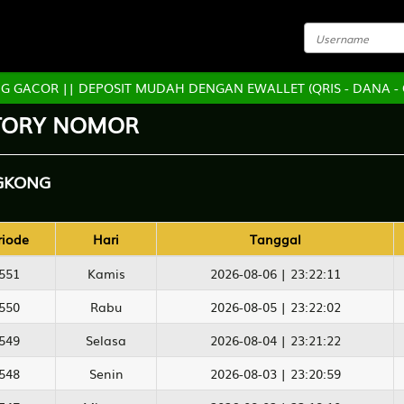
ACOR || DEPOSIT MUDAH DENGAN EWALLET (QRIS - DANA - OV
TORY NOMOR
GKONG
riode
Hari
Tanggal
551
Kamis
2026-08-06 | 23:22:11
550
Rabu
2026-08-05 | 23:22:02
549
Selasa
2026-08-04 | 23:21:22
548
Senin
2026-08-03 | 23:20:59