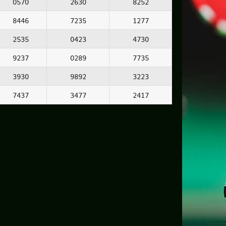
0570
2630
8252
8446
7235
1277
2535
0423
4730
9237
0289
7735
3930
9892
3223
7437
3477
2417