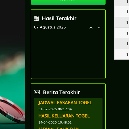
1
1
Hasil Terakhir
1
07 Agustus 2026
1
HONGKONG
1
0
8
3
1
SINGAPORE
0
7
1
5
1
4D Toto Macau
6
3
0
0
Domino Live
p
l
a
y
e
r
Berita Terakhir
JADWAL PASARAN TOGEL
31-07-2026 06:12:04
HASIL KELUARAN TOGEL
14-04-2025 10:48:51
JADWAL BANK DAN